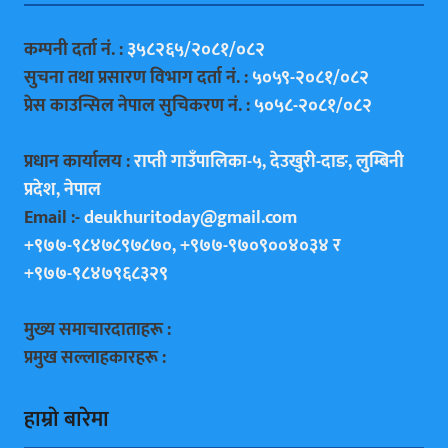
कम्पनी दर्ता नं. :
३५८२६५/२०८१/०८२
सुचना तथा प्रसारण विभाग दर्ता नं. :
५०५९-२०८१/०८२
प्रेस काउन्सिल नेपाल सुचिकरण नं. :
५०५८-२०८१/०८२
प्रधान कार्यालय :
राप्ती गाउँपालिका-५, देउखुरी-दाङ, लुम्बिनी
प्रदेश, नेपाल
Email :-
deukhuritoday@gmail.com
+९७७-९८४७८९७८७०, +९७७-९७०९००४०३४ र
+९७७-९८४७९६८३२९
मुख्य समाचारदाताहरू :
प्रमुख सल्लाहकारहरू :
हाम्राे बारेमा