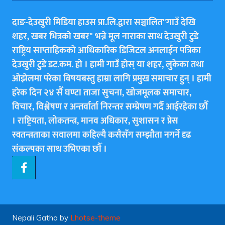
दाङ-देउखुरी मिडिया हाउस प्रा.लि.द्वारा सञ्चालित"गाउँ देखि
शहर, खबर भित्रकाे खबर" भन्ने मूल नाराका साथ देउखुरी टुडे
राष्ट्रिय साप्ताहिककाे आधिकारिक डिजिटल अनलाईन पत्रिका
देउखुरी टुडे डट.कम. हाे । हामी गाउँ हाेस् या शहर, लुकेका तथा
ओझेलमा परेका बिषयबस्तु हाम्रा लागि प्रमुख समाचार हुन् । हामी
हरेक दिन २४ सैँ घण्टा ताजा सुचना, खोजमूलक समाचार,
विचार, विश्लेषण र अन्तर्वार्ता निरन्तर सम्प्रेषण गर्दै आईरहेका छाैँ
। राष्ट्रियता, लोकतन्त्र, मानव अधिकार, सुशासन र प्रेस
स्वतन्त्रताका सवालमा कहिल्यै कसैसँग सम्झौता नगर्ने दृढ
संकल्पका साथ उभिएका छाैँ ।
Nepali Gatha by
Lhotse-theme