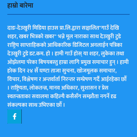
हाम्राे बारेमा
दाङ-देउखुरी मिडिया हाउस प्रा.लि.द्वारा सञ्चालित"गाउँ देखि
शहर, खबर भित्रकाे खबर" भन्ने मूल नाराका साथ देउखुरी टुडे
राष्ट्रिय साप्ताहिककाे आधिकारिक डिजिटल अनलाईन पत्रिका
देउखुरी टुडे डट.कम. हाे । हामी गाउँ हाेस् या शहर, लुकेका तथा
ओझेलमा परेका बिषयबस्तु हाम्रा लागि प्रमुख समाचार हुन् । हामी
हरेक दिन २४ सैँ घण्टा ताजा सुचना, खोजमूलक समाचार,
विचार, विश्लेषण र अन्तर्वार्ता निरन्तर सम्प्रेषण गर्दै आईरहेका छाैँ
। राष्ट्रियता, लोकतन्त्र, मानव अधिकार, सुशासन र प्रेस
स्वतन्त्रताका सवालमा कहिल्यै कसैसँग सम्झौता नगर्ने दृढ
संकल्पका साथ उभिएका छाैँ ।