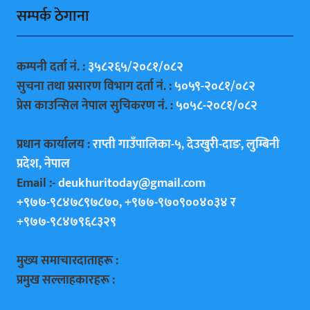
सम्पर्क ठेगाना
कम्पनी दर्ता नं. :
३५८२६५/२०८१/०८२
सुचना तथा प्रसारण विभाग दर्ता नं. :
५०५९-२०८१/०८२
प्रेस काउन्सिल नेपाल सुचिकरण नं. :
५०५८-२०८१/०८२
प्रधान कार्यालय :
राप्ती गाउँपालिका-५, देउखुरी-दाङ, लुम्बिनी
प्रदेश, नेपाल
Email :-
deukhuritoday@gmail.com
+९७७-९८४७८९७८७०, +९७७-९७०९००४०३४ र
+९७७-९८४७९६८३२९
मुख्य समाचारदाताहरू :
प्रमुख सल्लाहकारहरू :