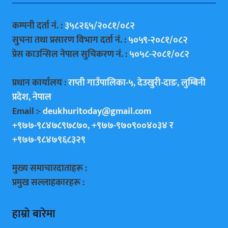
कम्पनी दर्ता नं. :
३५८२६५/२०८१/०८२
सुचना तथा प्रसारण विभाग दर्ता नं. :
५०५९-२०८१/०८२
प्रेस काउन्सिल नेपाल सुचिकरण नं. :
५०५८-२०८१/०८२
प्रधान कार्यालय :
राप्ती गाउँपालिका-५, देउखुरी-दाङ, लुम्बिनी
प्रदेश, नेपाल
Email :-
deukhuritoday@gmail.com
+९७७-९८४७८९७८७०, +९७७-९७०९००४०३४ र
+९७७-९८४७९६८३२९
मुख्य समाचारदाताहरू :
प्रमुख सल्लाहकारहरू :
हाम्राे बारेमा