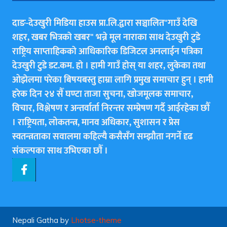
दाङ-देउखुरी मिडिया हाउस प्रा.लि.द्वारा सञ्चालित"गाउँ देखि
शहर, खबर भित्रकाे खबर" भन्ने मूल नाराका साथ देउखुरी टुडे
राष्ट्रिय साप्ताहिककाे आधिकारिक डिजिटल अनलाईन पत्रिका
देउखुरी टुडे डट.कम. हाे । हामी गाउँ हाेस् या शहर, लुकेका तथा
ओझेलमा परेका बिषयबस्तु हाम्रा लागि प्रमुख समाचार हुन् । हामी
हरेक दिन २४ सैँ घण्टा ताजा सुचना, खोजमूलक समाचार,
विचार, विश्लेषण र अन्तर्वार्ता निरन्तर सम्प्रेषण गर्दै आईरहेका छाैँ
। राष्ट्रियता, लोकतन्त्र, मानव अधिकार, सुशासन र प्रेस
स्वतन्त्रताका सवालमा कहिल्यै कसैसँग सम्झौता नगर्ने दृढ
संकल्पका साथ उभिएका छाैँ ।
Nepali Gatha by
Lhotse-theme