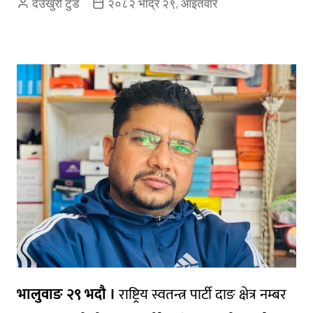
देउखुरी टुडे
२०८२ भाद्र २९, आइतवार
भालुवाङ २९ भदौ ।
राष्ट्रिय स्वतन्त्र पार्टी दाङ क्षेत्र नम्बर