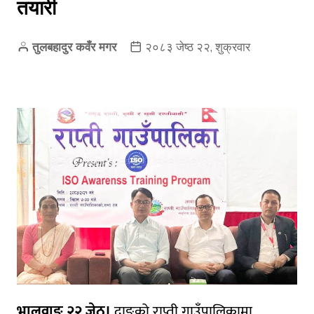
तयारी
तुलबहादुर कवँर मगर
२०८३ जेष्ठ २२, शुक्रवार
भालुवाङ २२ जेठ।
दाङको राप्ती गाउँपालिकामा