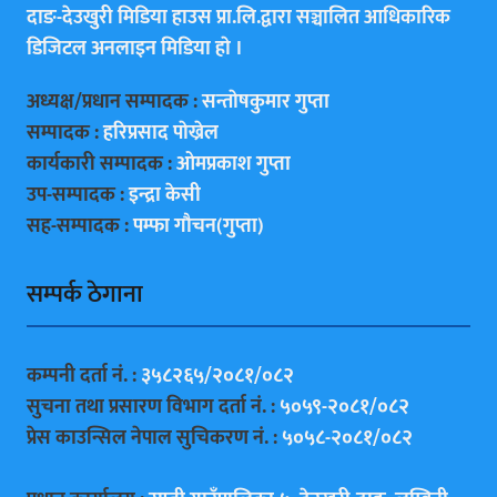
दाङ-देउखुरी मिडिया हाउस प्रा.लि.द्वारा सञ्चालित आधिकारिक
डिजिटल अनलाइन मिडिया हाे ।
अध्यक्ष/प्रधान सम्पादक :
सन्ताेषकुमार गुप्ता
सम्पादक :
हरिप्रसाद पाेख्रेल
कार्यकारी सम्पादक :
ओमप्रकाश गुप्ता
उप-सम्पादक :
इन्द्रा केसी
सह-सम्पादक :
पम्फा गाैचन(गुप्ता)
सम्पर्क ठेगाना
कम्पनी दर्ता नं. :
३५८२६५/२०८१/०८२
सुचना तथा प्रसारण विभाग दर्ता नं. :
५०५९-२०८१/०८२
प्रेस काउन्सिल नेपाल सुचिकरण नं. :
५०५८-२०८१/०८२