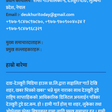
प्रधान कार्यालय :
राप्ती गाउँपालिका-५, देउखुरी-दाङ, लुम्बिनी
प्रदेश, नेपाल
Email :-
deukhuritoday@gmail.com
+९७७-९८४७८९७८७०, +९७७-९७०९००४०३४ र
+९७७-९८४७९६८३२९
मुख्य समाचारदाताहरू :
प्रमुख सल्लाहकारहरू :
हाम्राे बारेमा
दाङ-देउखुरी मिडिया हाउस प्रा.लि.द्वारा सञ्चालित"गाउँ देखि
शहर, खबर भित्रकाे खबर" भन्ने मूल नाराका साथ देउखुरी टुडे
राष्ट्रिय साप्ताहिककाे आधिकारिक डिजिटल अनलाईन पत्रिका
देउखुरी टुडे डट.कम. हाे । हामी गाउँ हाेस् या शहर, लुकेका तथा
ओझेलमा परेका बिषयबस्तु हाम्रा लागि प्रमुख समाचार हुन् । हामी