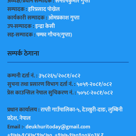
अध्यक्ष/प्रधान सम्पादक :
सन्ताेषकुमार गुप्ता
सम्पादक :
हरिप्रसाद पाेख्रेल
कार्यकारी सम्पादक :
ओमप्रकाश गुप्ता
उप-सम्पादक :
इन्द्रा केसी
सह-सम्पादक :
पम्फा गाैचन(गुप्ता)
सम्पर्क ठेगाना
कम्पनी दर्ता नं. :
३५८२६५/२०८१/०८२
सुचना तथा प्रसारण विभाग दर्ता नं. :
५०५९-२०८१/०८२
प्रेस काउन्सिल नेपाल सुचिकरण नं. :
५०५८-२०८१/०८२
प्रधान कार्यालय :
राप्ती गाउँपालिका-५, देउखुरी-दाङ, लुम्बिनी
प्रदेश, नेपाल
Email :-
deukhuritoday@gmail.com
+९७७-९८४७८९७८७०, +९७७-९७०९००४०३४ र