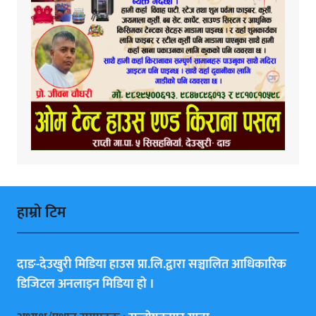
हाम्राे टिम
दाङ-देउखुरी मिडिया हाउस प्रा.लि.द्वारा सञ्चालित आधिकारिक
डिजिटल अनलाइन मिडिया हाे ।