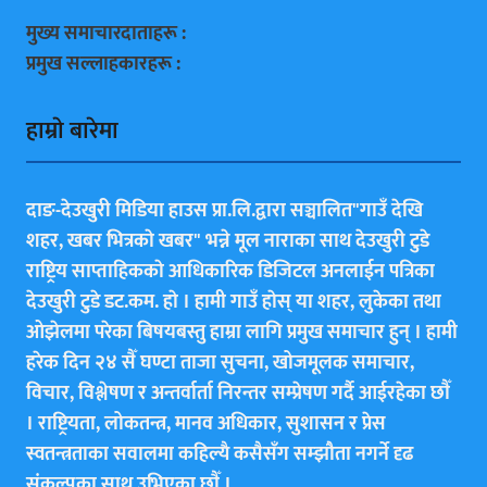
मुख्य समाचारदाताहरू :
प्रमुख सल्लाहकारहरू :
हाम्राे बारेमा
दाङ-देउखुरी मिडिया हाउस प्रा.लि.द्वारा सञ्चालित"गाउँ देखि
शहर, खबर भित्रकाे खबर" भन्ने मूल नाराका साथ देउखुरी टुडे
राष्ट्रिय साप्ताहिककाे आधिकारिक डिजिटल अनलाईन पत्रिका
देउखुरी टुडे डट.कम. हाे । हामी गाउँ हाेस् या शहर, लुकेका तथा
ओझेलमा परेका बिषयबस्तु हाम्रा लागि प्रमुख समाचार हुन् । हामी
हरेक दिन २४ सैँ घण्टा ताजा सुचना, खोजमूलक समाचार,
विचार, विश्लेषण र अन्तर्वार्ता निरन्तर सम्प्रेषण गर्दै आईरहेका छाैँ
। राष्ट्रियता, लोकतन्त्र, मानव अधिकार, सुशासन र प्रेस
स्वतन्त्रताका सवालमा कहिल्यै कसैसँग सम्झौता नगर्ने दृढ
संकल्पका साथ उभिएका छाैँ ।