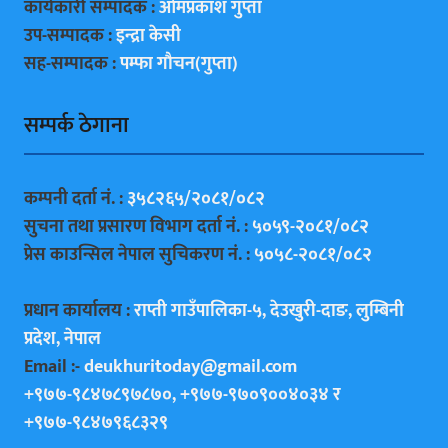
कार्यकारी सम्पादक :
ओमप्रकाश गुप्ता
उप-सम्पादक :
इन्द्रा केसी
सह-सम्पादक :
पम्फा गाैचन(गुप्ता)
सम्पर्क ठेगाना
कम्पनी दर्ता नं. :
३५८२६५/२०८१/०८२
सुचना तथा प्रसारण विभाग दर्ता नं. :
५०५९-२०८१/०८२
प्रेस काउन्सिल नेपाल सुचिकरण नं. :
५०५८-२०८१/०८२
प्रधान कार्यालय :
राप्ती गाउँपालिका-५, देउखुरी-दाङ, लुम्बिनी
प्रदेश, नेपाल
Email :-
deukhuritoday@gmail.com
+९७७-९८४७८९७८७०, +९७७-९७०९००४०३४ र
+९७७-९८४७९६८३२९