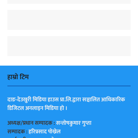
हाम्राे टिम
दाङ-देउखुरी मिडिया हाउस प्रा.लि.द्वारा सञ्चालित आधिकारिक
डिजिटल अनलाइन मिडिया हाे ।
अध्यक्ष/प्रधान सम्पादक :
सन्ताेषकुमार गुप्ता
सम्पादक :
हरिप्रसाद पाेख्रेल