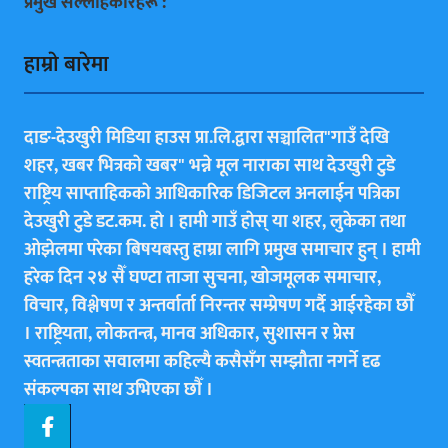
प्रमुख सल्लाहकारहरू :
हाम्राे बारेमा
दाङ-देउखुरी मिडिया हाउस प्रा.लि.द्वारा सञ्चालित"गाउँ देखि
शहर, खबर भित्रकाे खबर" भन्ने मूल नाराका साथ देउखुरी टुडे
राष्ट्रिय साप्ताहिककाे आधिकारिक डिजिटल अनलाईन पत्रिका
देउखुरी टुडे डट.कम. हाे । हामी गाउँ हाेस् या शहर, लुकेका तथा
ओझेलमा परेका बिषयबस्तु हाम्रा लागि प्रमुख समाचार हुन् । हामी
हरेक दिन २४ सैँ घण्टा ताजा सुचना, खोजमूलक समाचार,
विचार, विश्लेषण र अन्तर्वार्ता निरन्तर सम्प्रेषण गर्दै आईरहेका छाैँ
। राष्ट्रियता, लोकतन्त्र, मानव अधिकार, सुशासन र प्रेस
स्वतन्त्रताका सवालमा कहिल्यै कसैसँग सम्झौता नगर्ने दृढ
संकल्पका साथ उभिएका छाैँ ।