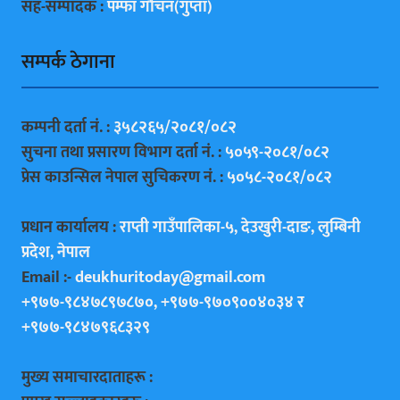
सह-सम्पादक :
पम्फा गाैचन(गुप्ता)
सम्पर्क ठेगाना
कम्पनी दर्ता नं. :
३५८२६५/२०८१/०८२
सुचना तथा प्रसारण विभाग दर्ता नं. :
५०५९-२०८१/०८२
प्रेस काउन्सिल नेपाल सुचिकरण नं. :
५०५८-२०८१/०८२
प्रधान कार्यालय :
राप्ती गाउँपालिका-५, देउखुरी-दाङ, लुम्बिनी
प्रदेश, नेपाल
Email :-
deukhuritoday@gmail.com
+९७७-९८४७८९७८७०, +९७७-९७०९००४०३४ र
+९७७-९८४७९६८३२९
मुख्य समाचारदाताहरू :