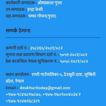
कार्यकारी सम्पादक :
ओमप्रकाश गुप्ता
उप-सम्पादक :
इन्द्रा केसी
सह-सम्पादक :
पम्फा गाैचन(गुप्ता)
सम्पर्क ठेगाना
कम्पनी दर्ता नं. :
३५८२६५/२०८१/०८२
सुचना तथा प्रसारण विभाग दर्ता नं. :
५०५९-२०८१/०८२
प्रेस काउन्सिल नेपाल सुचिकरण नं. :
५०५८-२०८१/०८२
प्रधान कार्यालय :
राप्ती गाउँपालिका-५, देउखुरी-दाङ, लुम्बिनी
प्रदेश, नेपाल
Email :-
deukhuritoday@gmail.com
+९७७-९८४७८९७८७०, +९७७-९७०९००४०३४ र
+९७७-९८४७९६८३२९