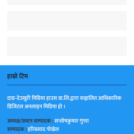
हाम्राे टिम
दाङ-देउखुरी मिडिया हाउस प्रा.लि.द्वारा सञ्चालित आधिकारिक
डिजिटल अनलाइन मिडिया हाे ।
अध्यक्ष/प्रधान सम्पादक :
सन्ताेषकुमार गुप्ता
सम्पादक :
हरिप्रसाद पाेख्रेल