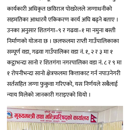
कार्यकारी अधिकृत छविराज पोखरेलले जग्गाधनीको
सहमतिका आधारमै एकिकरण कार्य अघि बढ्ने बताए ।
उनका अनुसार शितगंगा–९ र गढवा–१ मा नमुना बस्ती
निर्माणको योजना छ । छलफलमा राप्ती गाउँपालिकाका
सम्पूर्ण वडा, गढवा गाउँपालिका वडा नं. १, २ र ३ मा १
कट्ठाभन्दा सानो र शितगंगा नगरपालिका वडा नं. ८ र ९ मा
१ रोपनीभन्दा सानो क्षेत्रफलमा कित्ताकाट गर्न नपाउनेगरी
सर्तसहित जग्गा फुकुवा गरिएको, यस निर्णयले सबैलाई
न्याय मिलेको जानकारी गराइएको थियो ।