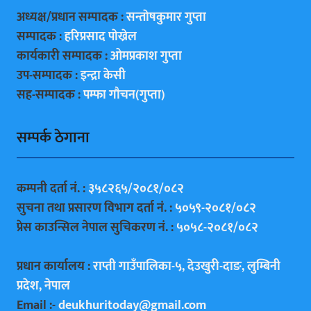
अध्यक्ष/प्रधान सम्पादक :
सन्ताेषकुमार गुप्ता
सम्पादक :
हरिप्रसाद पाेख्रेल
कार्यकारी सम्पादक :
ओमप्रकाश गुप्ता
उप-सम्पादक :
इन्द्रा केसी
सह-सम्पादक :
पम्फा गाैचन(गुप्ता)
सम्पर्क ठेगाना
कम्पनी दर्ता नं. :
३५८२६५/२०८१/०८२
सुचना तथा प्रसारण विभाग दर्ता नं. :
५०५९-२०८१/०८२
प्रेस काउन्सिल नेपाल सुचिकरण नं. :
५०५८-२०८१/०८२
प्रधान कार्यालय :
राप्ती गाउँपालिका-५, देउखुरी-दाङ, लुम्बिनी
प्रदेश, नेपाल
Email :-
deukhuritoday@gmail.com