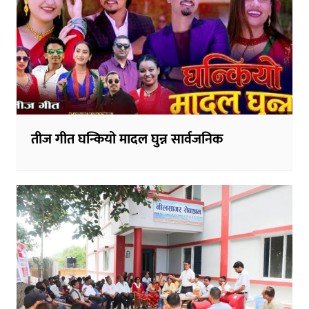
तीज गीत घन्कियो मादल घुन्न सार्वजनिक