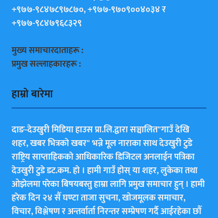
+९७७-९८४७८९७८७०, +९७७-९७०९००४०३४ र
+९७७-९८४७९६८३२९
मुख्य समाचारदाताहरू :
प्रमुख सल्लाहकारहरू :
हाम्राे बारेमा
दाङ-देउखुरी मिडिया हाउस प्रा.लि.द्वारा सञ्चालित"गाउँ देखि
शहर, खबर भित्रकाे खबर" भन्ने मूल नाराका साथ देउखुरी टुडे
राष्ट्रिय साप्ताहिककाे आधिकारिक डिजिटल अनलाईन पत्रिका
देउखुरी टुडे डट.कम. हाे । हामी गाउँ हाेस् या शहर, लुकेका तथा
ओझेलमा परेका बिषयबस्तु हाम्रा लागि प्रमुख समाचार हुन् । हामी
हरेक दिन २४ सैँ घण्टा ताजा सुचना, खोजमूलक समाचार,
विचार, विश्लेषण र अन्तर्वार्ता निरन्तर सम्प्रेषण गर्दै आईरहेका छाैँ