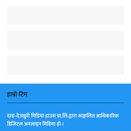
हाम्राे टिम
दाङ-देउखुरी मिडिया हाउस प्रा.लि.द्वारा सञ्चालित आधिकारिक
डिजिटल अनलाइन मिडिया हाे ।