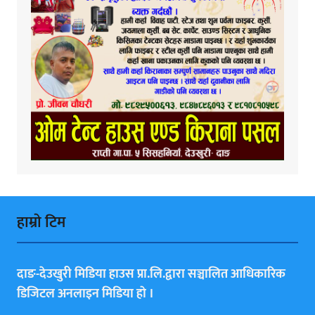
हाम्राे टिम
दाङ-देउखुरी मिडिया हाउस प्रा.लि.द्वारा सञ्चालित आधिकारिक
डिजिटल अनलाइन मिडिया हाे ।