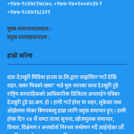
+९७७-९८४७८९७८७०, +९७७-९७०९००४०३४ र
+९७७-९८४७९६८३२९
मुख्य समाचारदाताहरू :
प्रमुख सल्लाहकारहरू :
हाम्राे बारेमा
दाङ-देउखुरी मिडिया हाउस प्रा.लि.द्वारा सञ्चालित"गाउँ देखि
शहर, खबर भित्रकाे खबर" भन्ने मूल नाराका साथ देउखुरी टुडे
राष्ट्रिय साप्ताहिककाे आधिकारिक डिजिटल अनलाईन पत्रिका
देउखुरी टुडे डट.कम. हाे । हामी गाउँ हाेस् या शहर, लुकेका तथा
ओझेलमा परेका बिषयबस्तु हाम्रा लागि प्रमुख समाचार हुन् । हामी
हरेक दिन २४ सैँ घण्टा ताजा सुचना, खोजमूलक समाचार,
विचार, विश्लेषण र अन्तर्वार्ता निरन्तर सम्प्रेषण गर्दै आईरहेका छाैँ