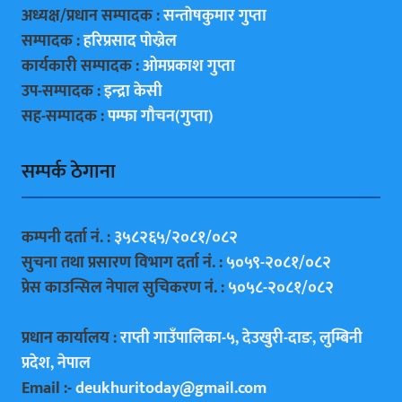
अध्यक्ष/प्रधान सम्पादक :
सन्ताेषकुमार गुप्ता
सम्पादक :
हरिप्रसाद पाेख्रेल
कार्यकारी सम्पादक :
ओमप्रकाश गुप्ता
उप-सम्पादक :
इन्द्रा केसी
सह-सम्पादक :
पम्फा गाैचन(गुप्ता)
सम्पर्क ठेगाना
कम्पनी दर्ता नं. :
३५८२६५/२०८१/०८२
सुचना तथा प्रसारण विभाग दर्ता नं. :
५०५९-२०८१/०८२
प्रेस काउन्सिल नेपाल सुचिकरण नं. :
५०५८-२०८१/०८२
प्रधान कार्यालय :
राप्ती गाउँपालिका-५, देउखुरी-दाङ, लुम्बिनी
प्रदेश, नेपाल
Email :-
deukhuritoday@gmail.com