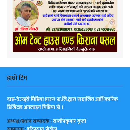
हाम्राे टिम
दाङ-देउखुरी मिडिया हाउस प्रा.लि.द्वारा सञ्चालित आधिकारिक
डिजिटल अनलाइन मिडिया हाे ।
अध्यक्ष/प्रधान सम्पादक :
सन्ताेषकुमार गुप्ता
सम्पादक :
हरिप्रसाद पाेख्रेल