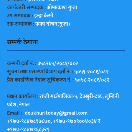
कार्यकारी सम्पादक :
ओमप्रकाश गुप्ता
उप-सम्पादक :
इन्द्रा केसी
सह-सम्पादक :
पम्फा गाैचन(गुप्ता)
सम्पर्क ठेगाना
कम्पनी दर्ता नं. :
३५८२६५/२०८१/०८२
सुचना तथा प्रसारण विभाग दर्ता नं. :
५०५९-२०८१/०८२
प्रेस काउन्सिल नेपाल सुचिकरण नं. :
५०५८-२०८१/०८२
प्रधान कार्यालय :
राप्ती गाउँपालिका-५, देउखुरी-दाङ, लुम्बिनी
प्रदेश, नेपाल
Email :-
deukhuritoday@gmail.com
+९७७-९८४७८९७८७०, +९७७-९७०९००४०३४ र
+९७७-९८४७९६८३२९