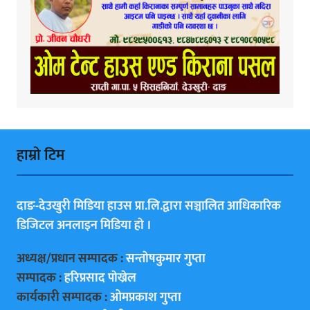
हाम्राे टिम
दाङ-देउखुरी मिडिया हाउस प्रा.लि.द्वारा सञ्चालित आधिकारिक
डिजिटल अनलाइन मिडिया हाे ।
अध्यक्ष/प्रधान सम्पादक :
सन्ताेषकुमार गुप्ता
सम्पादक :
हरिप्रसाद पाेख्रेल
कार्यकारी सम्पादक :
ओमप्रकाश गुप्ता