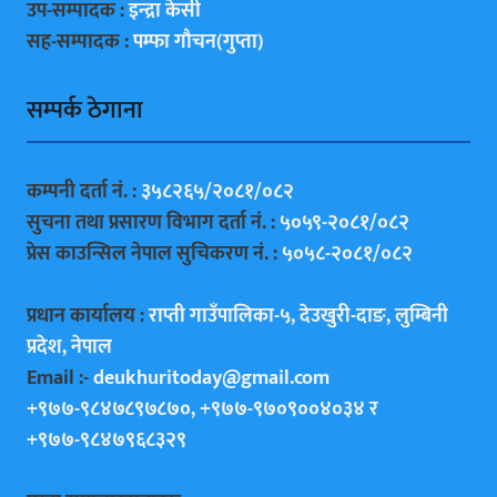
उप-सम्पादक :
इन्द्रा केसी
सह-सम्पादक :
पम्फा गाैचन(गुप्ता)
सम्पर्क ठेगाना
कम्पनी दर्ता नं. :
३५८२६५/२०८१/०८२
सुचना तथा प्रसारण विभाग दर्ता नं. :
५०५९-२०८१/०८२
प्रेस काउन्सिल नेपाल सुचिकरण नं. :
५०५८-२०८१/०८२
प्रधान कार्यालय :
राप्ती गाउँपालिका-५, देउखुरी-दाङ, लुम्बिनी
प्रदेश, नेपाल
Email :-
deukhuritoday@gmail.com
+९७७-९८४७८९७८७०, +९७७-९७०९००४०३४ र
+९७७-९८४७९६८३२९