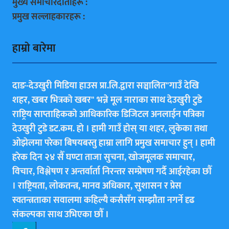
मुख्य समाचारदाताहरू :
प्रमुख सल्लाहकारहरू :
हाम्राे बारेमा
दाङ-देउखुरी मिडिया हाउस प्रा.लि.द्वारा सञ्चालित"गाउँ देखि
शहर, खबर भित्रकाे खबर" भन्ने मूल नाराका साथ देउखुरी टुडे
राष्ट्रिय साप्ताहिककाे आधिकारिक डिजिटल अनलाईन पत्रिका
देउखुरी टुडे डट.कम. हाे । हामी गाउँ हाेस् या शहर, लुकेका तथा
ओझेलमा परेका बिषयबस्तु हाम्रा लागि प्रमुख समाचार हुन् । हामी
हरेक दिन २४ सैँ घण्टा ताजा सुचना, खोजमूलक समाचार,
विचार, विश्लेषण र अन्तर्वार्ता निरन्तर सम्प्रेषण गर्दै आईरहेका छाैँ
। राष्ट्रियता, लोकतन्त्र, मानव अधिकार, सुशासन र प्रेस
स्वतन्त्रताका सवालमा कहिल्यै कसैसँग सम्झौता नगर्ने दृढ
संकल्पका साथ उभिएका छाैँ ।