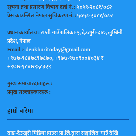
सुचना तथा प्रसारण विभाग दर्ता नं. :
५०५९-२०८१/०८२
प्रेस काउन्सिल नेपाल सुचिकरण नं. :
५०५८-२०८१/०८२
प्रधान कार्यालय :
राप्ती गाउँपालिका-५, देउखुरी-दाङ, लुम्बिनी
प्रदेश, नेपाल
Email :-
deukhuritoday@gmail.com
+९७७-९८४७८९७८७०, +९७७-९७०९००४०३४ र
+९७७-९८४७९६८३२९
मुख्य समाचारदाताहरू :
प्रमुख सल्लाहकारहरू :
हाम्राे बारेमा
दाङ-देउखुरी मिडिया हाउस प्रा.लि.द्वारा सञ्चालित"गाउँ देखि