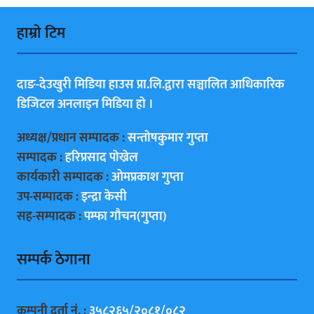
हाम्राे टिम
दाङ-देउखुरी मिडिया हाउस प्रा.लि.द्वारा सञ्चालित आधिकारिक
डिजिटल अनलाइन मिडिया हाे ।
अध्यक्ष/प्रधान सम्पादक :
सन्ताेषकुमार गुप्ता
सम्पादक :
हरिप्रसाद पाेख्रेल
कार्यकारी सम्पादक :
ओमप्रकाश गुप्ता
उप-सम्पादक :
इन्द्रा केसी
सह-सम्पादक :
पम्फा गाैचन(गुप्ता)
सम्पर्क ठेगाना
कम्पनी दर्ता नं. :
३५८२६५/२०८१/०८२