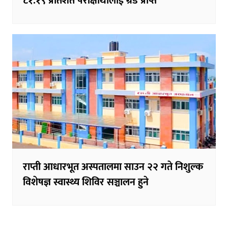
८१.१९ प्रतिशत परीक्षार्थीलाई ग्रेड प्राप्त
राप्ती आधारभूत अस्पतालमा साउन २२ गते निशुल्क
विशेषज्ञ स्वास्थ्य शिविर सञ्चालन हुने