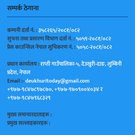
सम्पर्क ठेगाना
कम्पनी दर्ता नं. :
३५८२६५/२०८१/०८२
सुचना तथा प्रसारण विभाग दर्ता नं. :
५०५९-२०८१/०८२
प्रेस काउन्सिल नेपाल सुचिकरण नं. :
५०५८-२०८१/०८२
प्रधान कार्यालय :
राप्ती गाउँपालिका-५, देउखुरी-दाङ, लुम्बिनी
प्रदेश, नेपाल
Email :-
deukhuritoday@gmail.com
+९७७-९८४७८९७८७०, +९७७-९७०९००४०३४ र
+९७७-९८४७९६८३२९
मुख्य समाचारदाताहरू :
प्रमुख सल्लाहकारहरू :