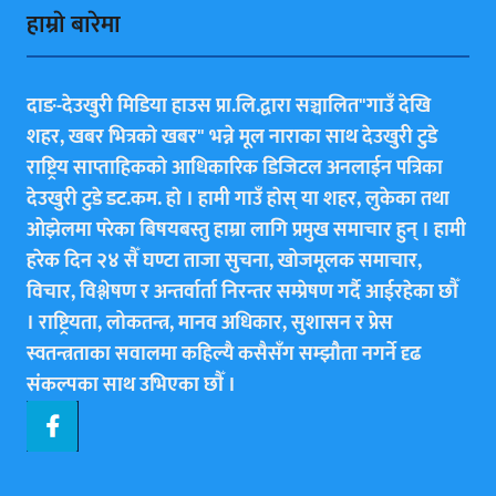
हाम्राे बारेमा
दाङ-देउखुरी मिडिया हाउस प्रा.लि.द्वारा सञ्चालित"गाउँ देखि
शहर, खबर भित्रकाे खबर" भन्ने मूल नाराका साथ देउखुरी टुडे
राष्ट्रिय साप्ताहिककाे आधिकारिक डिजिटल अनलाईन पत्रिका
देउखुरी टुडे डट.कम. हाे । हामी गाउँ हाेस् या शहर, लुकेका तथा
ओझेलमा परेका बिषयबस्तु हाम्रा लागि प्रमुख समाचार हुन् । हामी
हरेक दिन २४ सैँ घण्टा ताजा सुचना, खोजमूलक समाचार,
विचार, विश्लेषण र अन्तर्वार्ता निरन्तर सम्प्रेषण गर्दै आईरहेका छाैँ
। राष्ट्रियता, लोकतन्त्र, मानव अधिकार, सुशासन र प्रेस
स्वतन्त्रताका सवालमा कहिल्यै कसैसँग सम्झौता नगर्ने दृढ
संकल्पका साथ उभिएका छाैँ ।