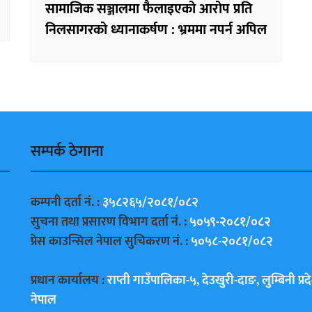
सामाजिक सञ्जालमा फैलाइएको आरोप प्रति
निलसागरको ध्यानाकर्षण : भ्रममा नपर्न अपिल
सम्पर्क ठेगाना
कम्पनी दर्ता नं. :
३५८२६५/२०८१/०८२
सुचना तथा प्रसारण विभाग दर्ता नं. :
५०५९-२०८१/०८२
प्रेस काउन्सिल नेपाल सुचिकरण नं. :
५०५८-२०८१/०८२
प्रधान कार्यालय :
राप्ती गाउँपालिका-५, देउखुरी-दाङ, लुम्बिनी प्रद
नेपाल