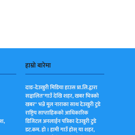
हाम्राे बारेमा
दाङ-देउखुरी मिडिया हाउस प्रा.लि.द्वारा
सञ्चालित"गाउँ देखि शहर, खबर भित्रकाे
खबर" भन्ने मूल नाराका साथ देउखुरी टुडे
राष्ट्रिय साप्ताहिककाे आधिकारिक
ेश,
डिजिटल अनलाईन पत्रिका देउखुरी टुडे
डट.कम. हाे । हामी गाउँ हाेस् या शहर,