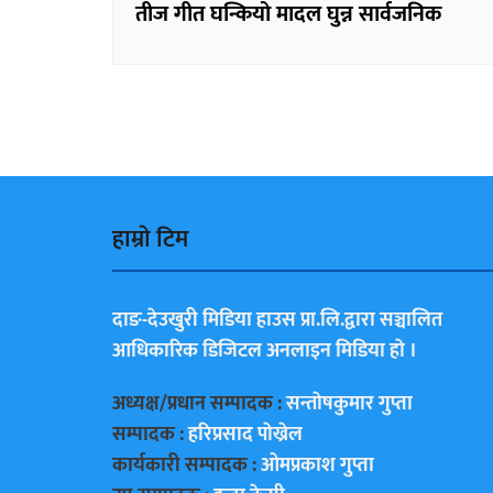
तीज गीत घन्कियो मादल घुन्न सार्वजनिक
हाम्राे टिम
दाङ-देउखुरी मिडिया हाउस प्रा.लि.द्वारा सञ्चालित
आधिकारिक डिजिटल अनलाइन मिडिया हाे ।
अध्यक्ष/प्रधान सम्पादक :
सन्ताेषकुमार गुप्ता
सम्पादक :
हरिप्रसाद पाेख्रेल
कार्यकारी सम्पादक :
ओमप्रकाश गुप्ता