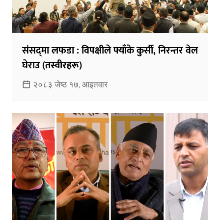
संसद्‌मा लफडा : विपक्षीले फ्याँके कुर्सी, निरन्तर वेल
घेराउ (तस्वीरहरू)
२०८३ जेष्ठ १७, आइतवार