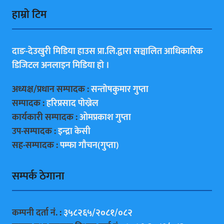
हाम्राे टिम
दाङ-देउखुरी मिडिया हाउस प्रा.लि.द्वारा सञ्चालित आधिकारिक
डिजिटल अनलाइन मिडिया हाे ।
अध्यक्ष/प्रधान सम्पादक :
सन्ताेषकुमार गुप्ता
सम्पादक :
हरिप्रसाद पाेख्रेल
कार्यकारी सम्पादक :
ओमप्रकाश गुप्ता
उप-सम्पादक :
इन्द्रा केसी
सह-सम्पादक :
पम्फा गाैचन(गुप्ता)
सम्पर्क ठेगाना
कम्पनी दर्ता नं. :
३५८२६५/२०८१/०८२