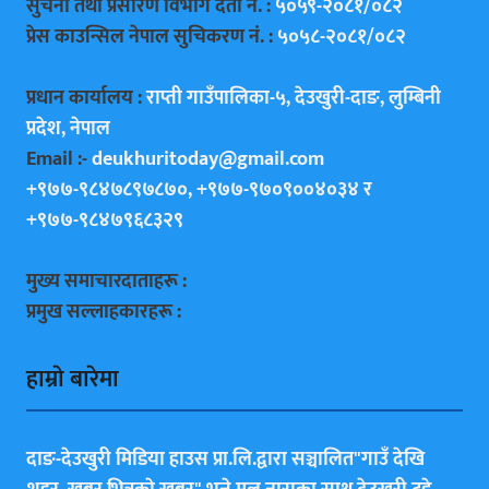
सुचना तथा प्रसारण विभाग दर्ता नं. :
५०५९-२०८१/०८२
प्रेस काउन्सिल नेपाल सुचिकरण नं. :
५०५८-२०८१/०८२
प्रधान कार्यालय :
राप्ती गाउँपालिका-५, देउखुरी-दाङ, लुम्बिनी
प्रदेश, नेपाल
Email :-
deukhuritoday@gmail.com
+९७७-९८४७८९७८७०, +९७७-९७०९००४०३४ र
+९७७-९८४७९६८३२९
मुख्य समाचारदाताहरू :
प्रमुख सल्लाहकारहरू :
हाम्राे बारेमा
दाङ-देउखुरी मिडिया हाउस प्रा.लि.द्वारा सञ्चालित"गाउँ देखि