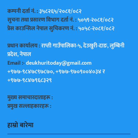
कम्पनी दर्ता नं. :
३५८२६५/२०८१/०८२
सुचना तथा प्रसारण विभाग दर्ता नं. :
५०५९-२०८१/०८२
प्रेस काउन्सिल नेपाल सुचिकरण नं. :
५०५८-२०८१/०८२
प्रधान कार्यालय :
राप्ती गाउँपालिका-५, देउखुरी-दाङ, लुम्बिनी
प्रदेश, नेपाल
Email :-
deukhuritoday@gmail.com
+९७७-९८४७८९७८७०, +९७७-९७०९००४०३४ र
+९७७-९८४७९६८३२९
मुख्य समाचारदाताहरू :
प्रमुख सल्लाहकारहरू :
हाम्राे बारेमा