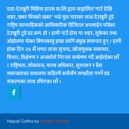
दाङ-देउखुरी मिडिया हाउस प्रा.लि.द्वारा सञ्चालित"गाउँ देखि
शहर, खबर भित्रकाे खबर" भन्ने मूल नाराका साथ देउखुरी टुडे
राष्ट्रिय साप्ताहिककाे आधिकारिक डिजिटल अनलाईन पत्रिका
देउखुरी टुडे डट.कम. हाे । हामी गाउँ हाेस् या शहर, लुकेका तथा
ओझेलमा परेका बिषयबस्तु हाम्रा लागि प्रमुख समाचार हुन् । हामी
हरेक दिन २४ सैँ घण्टा ताजा सुचना, खोजमूलक समाचार,
विचार, विश्लेषण र अन्तर्वार्ता निरन्तर सम्प्रेषण गर्दै आईरहेका छाैँ
। राष्ट्रियता, लोकतन्त्र, मानव अधिकार, सुशासन र प्रेस
स्वतन्त्रताका सवालमा कहिल्यै कसैसँग सम्झौता नगर्ने दृढ
संकल्पका साथ उभिएका छाैँ ।
Nepali Gatha by
Lhotse-theme