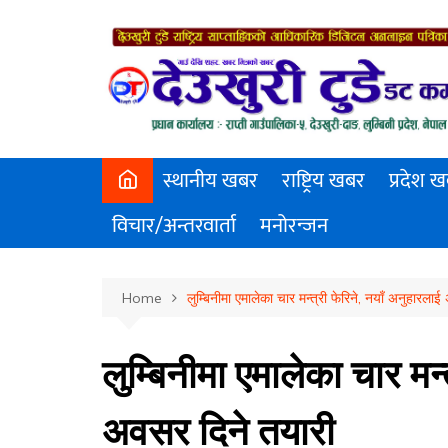
Skip
to
content
स्थानीय खबर
राष्ट्रिय खबर
प्रदेश 
विचार/अन्तरवार्ता
मनोरन्जन
Home
लुम्बिनीमा एमालेका चार मन्त्री फेरिने, नयाँ अनुहारला
लुम्बिनीमा एमालेका चार मन्
अवसर दिने तयारी