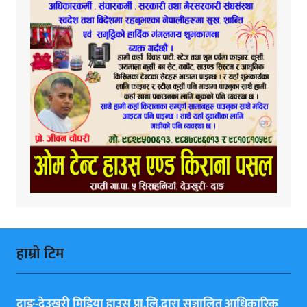
हाम्राे टिम
दाङ-देउखुरी मिडिया हाउस प्रा.लि.द्वारा सञ्चालित आधिकारिक