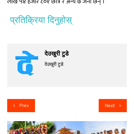
लाख ५४ हजार ८०१ छात्र र अन्य ७ जना छन् ।
प्रतिक्रिया दिनुहोस्
देउखुरी टुडे
देउखुरी टुडे
Post
Prev
Next
navigation