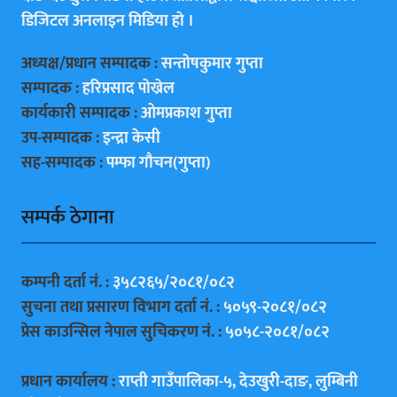
डिजिटल अनलाइन मिडिया हाे ।
अध्यक्ष/प्रधान सम्पादक :
सन्ताेषकुमार गुप्ता
सम्पादक :
हरिप्रसाद पाेख्रेल
कार्यकारी सम्पादक :
ओमप्रकाश गुप्ता
उप-सम्पादक :
इन्द्रा केसी
सह-सम्पादक :
पम्फा गाैचन(गुप्ता)
सम्पर्क ठेगाना
कम्पनी दर्ता नं. :
३५८२६५/२०८१/०८२
सुचना तथा प्रसारण विभाग दर्ता नं. :
५०५९-२०८१/०८२
प्रेस काउन्सिल नेपाल सुचिकरण नं. :
५०५८-२०८१/०८२
प्रधान कार्यालय :
राप्ती गाउँपालिका-५, देउखुरी-दाङ, लुम्बिनी