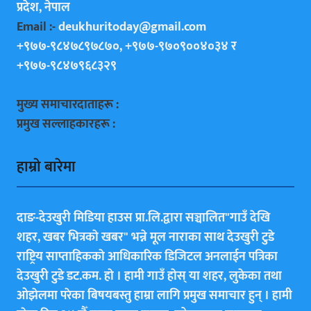
प्रदेश, नेपाल
Email :-
deukhuritoday@gmail.com
+९७७-९८४७८९७८७०, +९७७-९७०९००४०३४ र
+९७७-९८४७९६८३२९
मुख्य समाचारदाताहरू :
प्रमुख सल्लाहकारहरू :
हाम्राे बारेमा
दाङ-देउखुरी मिडिया हाउस प्रा.लि.द्वारा सञ्चालित"गाउँ देखि
शहर, खबर भित्रकाे खबर" भन्ने मूल नाराका साथ देउखुरी टुडे
राष्ट्रिय साप्ताहिककाे आधिकारिक डिजिटल अनलाईन पत्रिका
देउखुरी टुडे डट.कम. हाे । हामी गाउँ हाेस् या शहर, लुकेका तथा
ओझेलमा परेका बिषयबस्तु हाम्रा लागि प्रमुख समाचार हुन् । हामी