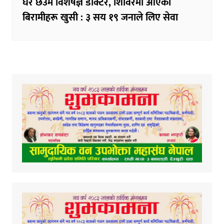
घर छेउमै विशेषज्ञ डाक्टर, शिविरमा आएका
बिरामीहरू खुसी : ३ सय १९ जनाले लिए सेवा