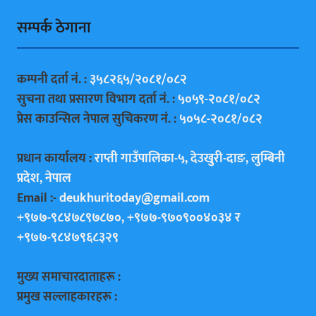
सम्पर्क ठेगाना
कम्पनी दर्ता नं. :
३५८२६५/२०८१/०८२
सुचना तथा प्रसारण विभाग दर्ता नं. :
५०५९-२०८१/०८२
प्रेस काउन्सिल नेपाल सुचिकरण नं. :
५०५८-२०८१/०८२
प्रधान कार्यालय :
राप्ती गाउँपालिका-५, देउखुरी-दाङ, लुम्बिनी
प्रदेश, नेपाल
Email :-
deukhuritoday@gmail.com
+९७७-९८४७८९७८७०, +९७७-९७०९००४०३४ र
+९७७-९८४७९६८३२९
मुख्य समाचारदाताहरू :
प्रमुख सल्लाहकारहरू :