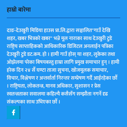
हाम्राे बारेमा
दाङ-देउखुरी मिडिया हाउस प्रा.लि.द्वारा सञ्चालित"गाउँ देखि
शहर, खबर भित्रकाे खबर" भन्ने मूल नाराका साथ देउखुरी टुडे
राष्ट्रिय साप्ताहिककाे आधिकारिक डिजिटल अनलाईन पत्रिका
देउखुरी टुडे डट.कम. हाे । हामी गाउँ हाेस् या शहर, लुकेका तथा
ओझेलमा परेका बिषयबस्तु हाम्रा लागि प्रमुख समाचार हुन् । हामी
हरेक दिन २४ सैँ घण्टा ताजा सुचना, खोजमूलक समाचार,
विचार, विश्लेषण र अन्तर्वार्ता निरन्तर सम्प्रेषण गर्दै आईरहेका छाैँ
। राष्ट्रियता, लोकतन्त्र, मानव अधिकार, सुशासन र प्रेस
स्वतन्त्रताका सवालमा कहिल्यै कसैसँग सम्झौता नगर्ने दृढ
संकल्पका साथ उभिएका छाैँ ।