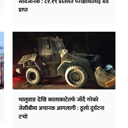
सार्वजनिक : ८१.१९ प्रतिशत परीक्षार्थीलाई ग्रेड
प्राप्त
भालुवाङ देखि कालाकाटेतर्फ जाँदै गरेकाे
जेसीबीमा अचानक आगलागी : ठूलो दुर्घटना
टर्‍यो