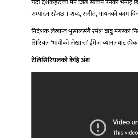
गर्दा दर्शकहरुको मन जित्न सकिने उनको भनाई
सम्पादन रहेनछ । शब्द, संगीत, गायनको काम विन
निर्देशक लेखान्त भुसालसंगै रमेश बाबु मगरको 
सिरियल ‘भावीको लेखान्त’ ईमेज च्यानलबाट हरेक
टेलिसिरियलकाे केहि अंश