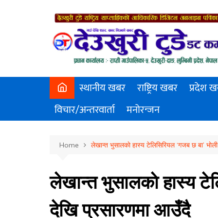
Skip
to
content
स्थानीय खबर
राष्ट्रिय खबर
प्रदेश 
विचार/अन्तरवार्ता
मनोरन्जन
Home
लेखान्त भुसालकाे हास्य टेलिसिरियल ‘गजब छ बा’ भाेली
लेखान्त भुसालकाे हास्य ट
देखि प्रसारणमा आउँदै