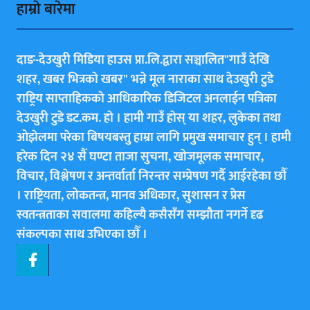
हाम्राे बारेमा
दाङ-देउखुरी मिडिया हाउस प्रा.लि.द्वारा सञ्चालित"गाउँ देखि
शहर, खबर भित्रकाे खबर" भन्ने मूल नाराका साथ देउखुरी टुडे
राष्ट्रिय साप्ताहिककाे आधिकारिक डिजिटल अनलाईन पत्रिका
देउखुरी टुडे डट.कम. हाे । हामी गाउँ हाेस् या शहर, लुकेका तथा
ओझेलमा परेका बिषयबस्तु हाम्रा लागि प्रमुख समाचार हुन् । हामी
हरेक दिन २४ सैँ घण्टा ताजा सुचना, खोजमूलक समाचार,
विचार, विश्लेषण र अन्तर्वार्ता निरन्तर सम्प्रेषण गर्दै आईरहेका छाैँ
। राष्ट्रियता, लोकतन्त्र, मानव अधिकार, सुशासन र प्रेस
स्वतन्त्रताका सवालमा कहिल्यै कसैसँग सम्झौता नगर्ने दृढ
संकल्पका साथ उभिएका छाैँ ।