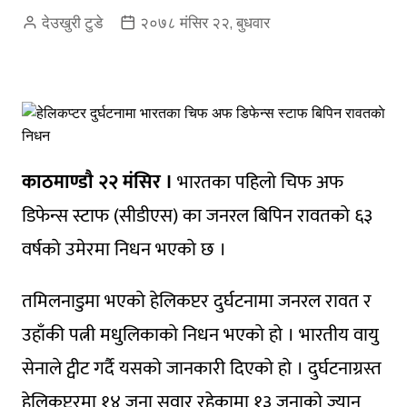
देउखुरी टुडे
२०७८ मंसिर २२, बुधवार
काठमाण्डाै २२ मंसिर ।
भारतका पहिलाे चिफ अफ
डिफेन्स स्टाफ (सीडीएस) का जनरल बिपिन रावतकाे ६३
वर्षकाे उमेरमा निधन भएकाे छ ।
तमिलनाडुमा भएकाे हेलिकप्टर दुर्घटनामा जनरल रावत र
उहाँकी पत्नी मधुलिकाकाे निधन भएकाे हाे । भारतीय वायु
सेनाले ट्वीट गर्दै यसकाे जानकारी दिएकाे हाे । दुर्घटनाग्रस्त
हेलिकप्टरमा १४ जना सवार रहेकामा १३ जनाकाे ज्यान