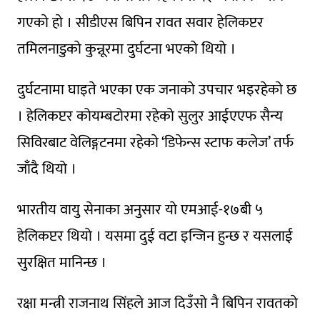
गएकाे हाे । सीडीएस बिपिन रावत सवार हेलिकप्टर
तमिलनाडुकाे कुन्नूरमा दुर्घटना भएकाे थियाे ।
दुर्घटनामा घाइते भएका एक जनाकाे उपचार भइरहेकाे छ
। हेलिकप्टर कोयम्बटोरमा रहेकाे सुलुर आईएएफ सैन्य
सिविरबाट वेलिङ्गटनमा रहेकाे ‘डिफेन्स स्टाफ कलेज’ तर्फ
जाँदै थियो ।
भारतीय वायु सेनाका अनुसार याे एमआई-१७बी ५
हेलिकप्टर थियाे । यसमा दुई वटा इन्जिन हुन्छ र यसलाई
सुरक्षित मानिन्छ ।
रक्षा मन्त्री राजनाथ सिंहले आज दिउँसाे नै बिपिन रावतकाे