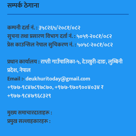
सम्पर्क ठेगाना
कम्पनी दर्ता नं. :
३५८२६५/२०८१/०८२
सुचना तथा प्रसारण विभाग दर्ता नं. :
५०५९-२०८१/०८२
प्रेस काउन्सिल नेपाल सुचिकरण नं. :
५०५८-२०८१/०८२
प्रधान कार्यालय :
राप्ती गाउँपालिका-५, देउखुरी-दाङ, लुम्बिनी
प्रदेश, नेपाल
Email :-
deukhuritoday@gmail.com
+९७७-९८४७८९७८७०, +९७७-९७०९००४०३४ र
+९७७-९८४७९६८३२९
मुख्य समाचारदाताहरू :
प्रमुख सल्लाहकारहरू :