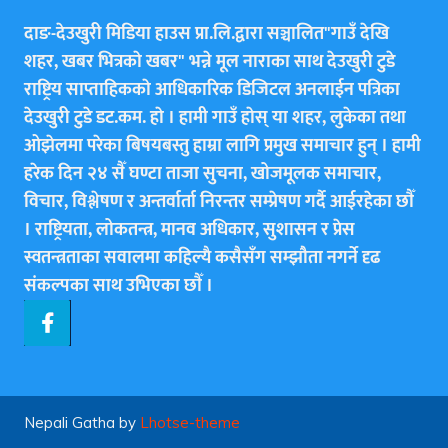
दाङ-देउखुरी मिडिया हाउस प्रा.लि.द्वारा सञ्चालित"गाउँ देखि
शहर, खबर भित्रकाे खबर" भन्ने मूल नाराका साथ देउखुरी टुडे
राष्ट्रिय साप्ताहिककाे आधिकारिक डिजिटल अनलाईन पत्रिका
देउखुरी टुडे डट.कम. हाे । हामी गाउँ हाेस् या शहर, लुकेका तथा
ओझेलमा परेका बिषयबस्तु हाम्रा लागि प्रमुख समाचार हुन् । हामी
हरेक दिन २४ सैँ घण्टा ताजा सुचना, खोजमूलक समाचार,
विचार, विश्लेषण र अन्तर्वार्ता निरन्तर सम्प्रेषण गर्दै आईरहेका छाैँ
। राष्ट्रियता, लोकतन्त्र, मानव अधिकार, सुशासन र प्रेस
स्वतन्त्रताका सवालमा कहिल्यै कसैसँग सम्झौता नगर्ने दृढ
संकल्पका साथ उभिएका छाैँ ।
Nepali Gatha by
Lhotse-theme