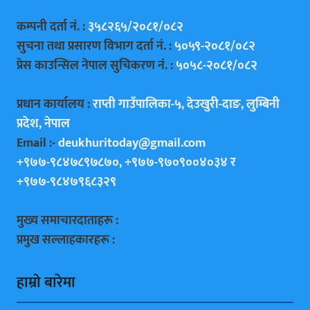
कम्पनी दर्ता नं. :
३५८२६५/२०८१/०८२
सुचना तथा प्रसारण विभाग दर्ता नं. :
५०५९-२०८१/०८२
प्रेस काउन्सिल नेपाल सुचिकरण नं. :
५०५८-२०८१/०८२
प्रधान कार्यालय :
राप्ती गाउँपालिका-५, देउखुरी-दाङ, लुम्बिनी
प्रदेश, नेपाल
Email :-
deukhuritoday@gmail.com
+९७७-९८४७८९७८७०, +९७७-९७०९००४०३४ र
+९७७-९८४७९६८३२९
मुख्य समाचारदाताहरू :
प्रमुख सल्लाहकारहरू :
हाम्राे बारेमा