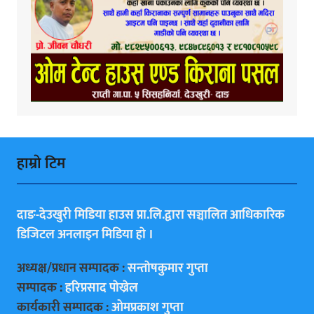
हाम्राे टिम
दाङ-देउखुरी मिडिया हाउस प्रा.लि.द्वारा सञ्चालित आधिकारिक
डिजिटल अनलाइन मिडिया हाे ।
अध्यक्ष/प्रधान सम्पादक :
सन्ताेषकुमार गुप्ता
सम्पादक :
हरिप्रसाद पाेख्रेल
कार्यकारी सम्पादक :
ओमप्रकाश गुप्ता