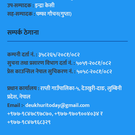
उप-सम्पादक :
इन्द्रा केसी
सह-सम्पादक :
पम्फा गाैचन(गुप्ता)
सम्पर्क ठेगाना
कम्पनी दर्ता नं. :
३५८२६५/२०८१/०८२
सुचना तथा प्रसारण विभाग दर्ता नं. :
५०५९-२०८१/०८२
प्रेस काउन्सिल नेपाल सुचिकरण नं. :
५०५८-२०८१/०८२
प्रधान कार्यालय :
राप्ती गाउँपालिका-५, देउखुरी-दाङ, लुम्बिनी
प्रदेश, नेपाल
Email :-
deukhuritoday@gmail.com
+९७७-९८४७८९७८७०, +९७७-९७०९००४०३४ र
+९७७-९८४७९६८३२९