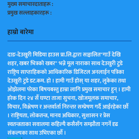
मुख्य समाचारदाताहरू :
प्रमुख सल्लाहकारहरू :
हाम्राे बारेमा
दाङ-देउखुरी मिडिया हाउस प्रा.लि.द्वारा सञ्चालित"गाउँ देखि
शहर, खबर भित्रकाे खबर" भन्ने मूल नाराका साथ देउखुरी टुडे
राष्ट्रिय साप्ताहिककाे आधिकारिक डिजिटल अनलाईन पत्रिका
देउखुरी टुडे डट.कम. हाे । हामी गाउँ हाेस् या शहर, लुकेका तथा
ओझेलमा परेका बिषयबस्तु हाम्रा लागि प्रमुख समाचार हुन् । हामी
हरेक दिन २४ सैँ घण्टा ताजा सुचना, खोजमूलक समाचार,
विचार, विश्लेषण र अन्तर्वार्ता निरन्तर सम्प्रेषण गर्दै आईरहेका छाैँ
। राष्ट्रियता, लोकतन्त्र, मानव अधिकार, सुशासन र प्रेस
स्वतन्त्रताका सवालमा कहिल्यै कसैसँग सम्झौता नगर्ने दृढ
संकल्पका साथ उभिएका छाैँ ।