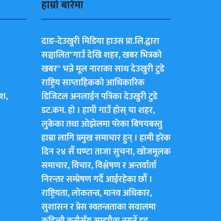
हाम्राे बारेमा
दाङ-देउखुरी मिडिया हाउस प्रा.लि.द्वारा
सञ्चालित"गाउँ देखि शहर, खबर भित्रकाे
खबर" भन्ने मूल नाराका साथ देउखुरी टुडे
राष्ट्रिय साप्ताहिककाे आधिकारिक
ेश,
डिजिटल अनलाईन पत्रिका देउखुरी टुडे
डट.कम. हाे । हामी गाउँ हाेस् या शहर,
लुकेका तथा ओझेलमा परेका बिषयबस्तु
हाम्रा लागि प्रमुख समाचार हुन् । हामी हरेक
दिन २४ सैँ घण्टा ताजा सुचना, खोजमूलक
समाचार, विचार, विश्लेषण र अन्तर्वार्ता
निरन्तर सम्प्रेषण गर्दै आईरहेका छाैँ ।
राष्ट्रियता, लोकतन्त्र, मानव अधिकार,
सुशासन र प्रेस स्वतन्त्रताका सवालमा
कहिल्यै कसैसँग सम्झौता नगर्ने दृढ