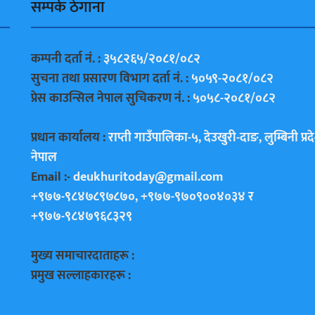
सम्पर्क ठेगाना
कम्पनी दर्ता नं. :
३५८२६५/२०८१/०८२
सुचना तथा प्रसारण विभाग दर्ता नं. :
५०५९-२०८१/०८२
प्रेस काउन्सिल नेपाल सुचिकरण नं. :
५०५८-२०८१/०८२
प्रधान कार्यालय :
राप्ती गाउँपालिका-५, देउखुरी-दाङ, लुम्बिनी प्रद
नेपाल
Email :-
deukhuritoday@gmail.com
+९७७-९८४७८९७८७०, +९७७-९७०९००४०३४ र
+९७७-९८४७९६८३२९
मुख्य समाचारदाताहरू :
प्रमुख सल्लाहकारहरू :