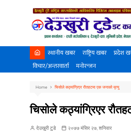
Skip
to
content
स्थानीय खबर
राष्ट्रिय खबर
प्रदेश 
विचार/अन्तरवार्ता
मनोरन्जन
Home
चिसोले कठ्यांग्रिएर रौतहटमा एक जनाको मृत्यु
चिसोले कठ्यांग्रिएर रौतह
देउखुरी टुडे
२०७७ मंसिर २७, शनिवार