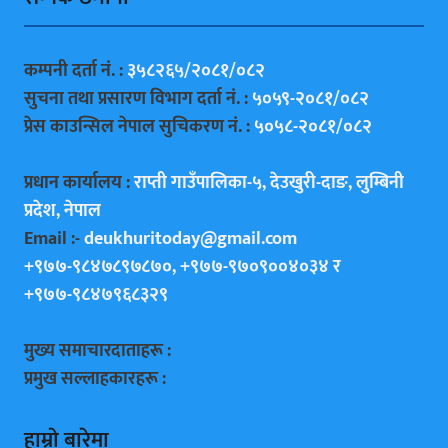
कम्पनी दर्ता नं. :
३५८२६५/२०८१/०८२
सुचना तथा प्रसारण विभाग दर्ता नं. :
५०५९-२०८१/०८२
प्रेस काउन्सिल नेपाल सुचिकरण नं. :
५०५८-२०८१/०८२
प्रधान कार्यालय :
राप्ती गाउँपालिका-५, देउखुरी-दाङ, लुम्बिनी
प्रदेश, नेपाल
Email :-
deukhuritoday@gmail.com
+९७७-९८४७८९७८७०, +९७७-९७०९००४०३४ र
+९७७-९८४७९६८३२९
मुख्य समाचारदाताहरू :
प्रमुख सल्लाहकारहरू :
हाम्राे बारेमा