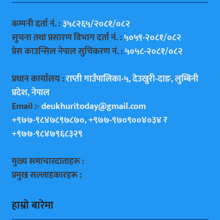
कम्पनी दर्ता नं. :
३५८२६५/२०८१/०८२
सुचना तथा प्रसारण विभाग दर्ता नं. :
५०५९-२०८१/०८२
प्रेस काउन्सिल नेपाल सुचिकरण नं. :
५०५८-२०८१/०८२
प्रधान कार्यालय :
राप्ती गाउँपालिका-५, देउखुरी-दाङ, लुम्बिनी
प्रदेश, नेपाल
Email :-
deukhuritoday@gmail.com
+९७७-९८४७८९७८७०, +९७७-९७०९००४०३४ र
+९७७-९८४७९६८३२९
मुख्य समाचारदाताहरू :
प्रमुख सल्लाहकारहरू :
हाम्राे बारेमा