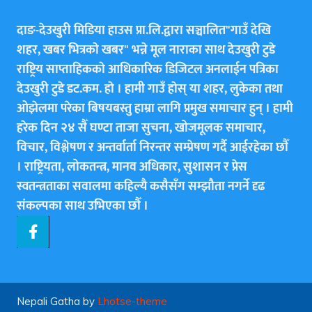
दाङ-देउखुरी मिडिया हाउस प्रा.लि.द्वारा सञ्चालित"गाउँ देखि
शहर, खबर भित्रकाे खबर" भन्ने मूल नाराका साथ देउखुरी टुडे
राष्ट्रिय साप्ताहिककाे आधिकारिक डिजिटल अनलाईन पत्रिका
देउखुरी टुडे डट.कम. हाे । हामी गाउँ हाेस् या शहर, लुकेका तथा
ओझेलमा परेका बिषयबस्तु हाम्रा लागि प्रमुख समाचार हुन् । हामी
हरेक दिन २४ सैँ घण्टा ताजा सुचना, खोजमूलक समाचार,
विचार, विश्लेषण र अन्तर्वार्ता निरन्तर सम्प्रेषण गर्दै आईरहेका छाैँ
। राष्ट्रियता, लोकतन्त्र, मानव अधिकार, सुशासन र प्रेस
स्वतन्त्रताका सवालमा कहिल्यै कसैसँग सम्झौता नगर्ने दृढ
संकल्पका साथ उभिएका छाैँ ।
Nepali Gatha by
Lhotse-theme