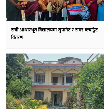
रात्री आधारभूत विद्यालयमा सुपानेट र समर ब्ल्याङ्केट
वितरण