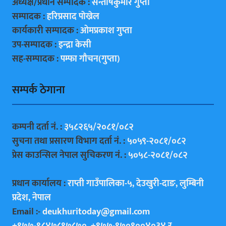
अध्यक्ष/प्रधान सम्पादक :
सन्ताेषकुमार गुप्ता
सम्पादक :
हरिप्रसाद पाेख्रेल
कार्यकारी सम्पादक :
ओमप्रकाश गुप्ता
उप-सम्पादक :
इन्द्रा केसी
सह-सम्पादक :
पम्फा गाैचन(गुप्ता)
सम्पर्क ठेगाना
कम्पनी दर्ता नं. :
३५८२६५/२०८१/०८२
सुचना तथा प्रसारण विभाग दर्ता नं. :
५०५९-२०८१/०८२
प्रेस काउन्सिल नेपाल सुचिकरण नं. :
५०५८-२०८१/०८२
प्रधान कार्यालय :
राप्ती गाउँपालिका-५, देउखुरी-दाङ, लुम्बिनी
प्रदेश, नेपाल
Email :-
deukhuritoday@gmail.com