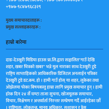
+९७७-९८४७८९७८७०, +९७७-९७०९००४०३४ र
+९७७-९८४७९६८३२९
मुख्य समाचारदाताहरू :
प्रमुख सल्लाहकारहरू :
हाम्राे बारेमा
दाङ-देउखुरी मिडिया हाउस प्रा.लि.द्वारा सञ्चालित"गाउँ देखि
शहर, खबर भित्रकाे खबर" भन्ने मूल नाराका साथ देउखुरी टुडे
राष्ट्रिय साप्ताहिककाे आधिकारिक डिजिटल अनलाईन पत्रिका
देउखुरी टुडे डट.कम. हाे । हामी गाउँ हाेस् या शहर, लुकेका तथा
ओझेलमा परेका बिषयबस्तु हाम्रा लागि प्रमुख समाचार हुन् । हामी
हरेक दिन २४ सैँ घण्टा ताजा सुचना, खोजमूलक समाचार,
विचार, विश्लेषण र अन्तर्वार्ता निरन्तर सम्प्रेषण गर्दै आईरहेका छाैँ
। राष्ट्रियता, लोकतन्त्र, मानव अधिकार, सुशासन र प्रेस