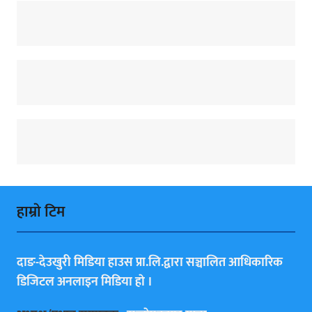
हाम्राे टिम
दाङ-देउखुरी मिडिया हाउस प्रा.लि.द्वारा सञ्चालित आधिकारिक
डिजिटल अनलाइन मिडिया हाे ।