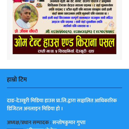
हाम्राे टिम
दाङ-देउखुरी मिडिया हाउस प्रा.लि.द्वारा सञ्चालित आधिकारिक
डिजिटल अनलाइन मिडिया हाे ।
अध्यक्ष/प्रधान सम्पादक :
सन्ताेषकुमार गुप्ता