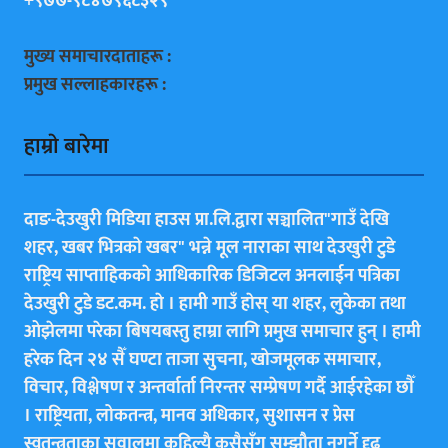
+९७७-९८४७९६८३२९
मुख्य समाचारदाताहरू :
प्रमुख सल्लाहकारहरू :
हाम्राे बारेमा
दाङ-देउखुरी मिडिया हाउस प्रा.लि.द्वारा सञ्चालित"गाउँ देखि
शहर, खबर भित्रकाे खबर" भन्ने मूल नाराका साथ देउखुरी टुडे
राष्ट्रिय साप्ताहिककाे आधिकारिक डिजिटल अनलाईन पत्रिका
देउखुरी टुडे डट.कम. हाे । हामी गाउँ हाेस् या शहर, लुकेका तथा
ओझेलमा परेका बिषयबस्तु हाम्रा लागि प्रमुख समाचार हुन् । हामी
हरेक दिन २४ सैँ घण्टा ताजा सुचना, खोजमूलक समाचार,
विचार, विश्लेषण र अन्तर्वार्ता निरन्तर सम्प्रेषण गर्दै आईरहेका छाैँ
। राष्ट्रियता, लोकतन्त्र, मानव अधिकार, सुशासन र प्रेस
स्वतन्त्रताका सवालमा कहिल्यै कसैसँग सम्झौता नगर्ने दृढ