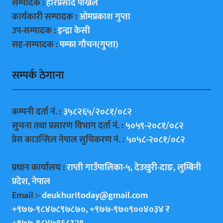
सम्पादक :
हरिप्रसाद पाेख्रेल
कार्यकारी सम्पादक :
ओमप्रकाश गुप्ता
उप-सम्पादक :
इन्द्रा केसी
सह-सम्पादक :
पम्फा गाैचन(गुप्ता)
सम्पर्क ठेगाना
कम्पनी दर्ता नं. :
३५८२६५/२०८१/०८२
सुचना तथा प्रसारण विभाग दर्ता नं. :
५०५९-२०८१/०८२
प्रेस काउन्सिल नेपाल सुचिकरण नं. :
५०५८-२०८१/०८२
प्रधान कार्यालय :
राप्ती गाउँपालिका-५, देउखुरी-दाङ, लुम्बिनी
प्रदेश, नेपाल
Email :-
deukhuritoday@gmail.com
+९७७-९८४७८९७८७०, +९७७-९७०९००४०३४ र