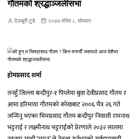
गाैतमकाे श्रद्धाञ्जलीसभा
देउखुरी टुडे
२०७७ मंसिर ८, सोमवार
हाेमप्रसाद शर्मा
तनहुँ जिल्ला बन्दीपुर-१ पिप्लेमा बुवा देवीप्रसाद गौतम र
आमा हरिमाया गौतमकाे काेखबाट २००६ चैत्र २६ गते
जन्मिनु भएका भिमप्रसाद गौतम बन्दीपुर निवासी रामनाथ
भट्टराई र लक्ष्मीनाथ भट्टराईको प्रेरणाले २०३२ सालमा
स्वनाम साथी ‘सुमन’ ले नेतृत्व गर्नुभएको सर्वहारावादी